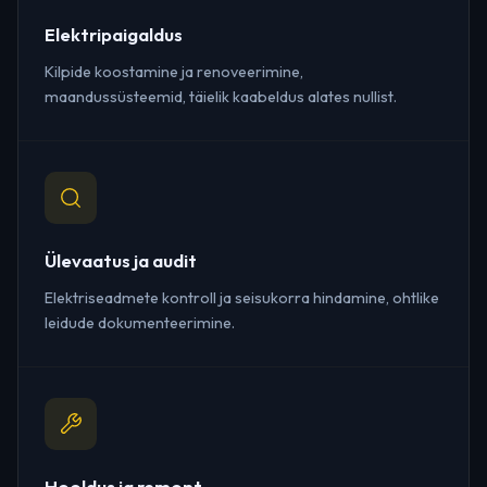
Elektripaigaldus
Kilpide koostamine ja renoveerimine,
maandussüsteemid, täielik kaabeldus alates nullist.
Ülevaatus ja audit
Elektriseadmete kontroll ja seisukorra hindamine, ohtlike
leidude dokumenteerimine.
Hooldus ja remont