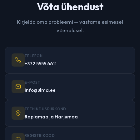
Võta ühendust
Kirjelda oma probleemi — vastame esimesel
võimalusel.
TELEFON
+372 5555 6611
E-POST
info@ulma.ee
TEENINDUSPIIRKOND
Raplamaa ja Harjumaa
REGISTRIKOOD