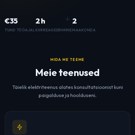
€35
2 h
2
TUND TÖÖAJAL
KIIRREAGEERIMINE
MAAKONDA
MIDA ME TEEME
Meie teenused
Täielik elektriteenus alates konsultatsioonist kuni
paigalduse ja hoolduseni.