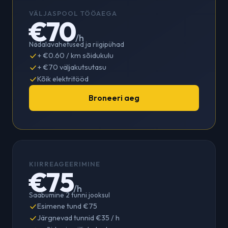
VÄLJASPOOL TÖÖAEGA
€70
/h
Nädalavahetused ja riigipühad
+ €0.60 / km sõidukulu
+ €70 väljakutsutasu
Kõik elektritööd
Broneeri aeg
KIIRREAGEERIMINE
€75
/h
Saabumine 2 tunni jooksul
Esimene tund €75
Järgnevad tunnid €35 / h