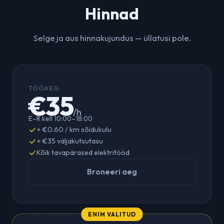
Hinnad
Selge ja aus hinnakujundus — üllatusi pole.
TÖÖAEG
€35
/h
E–R kell 10:00–18:00
+ €0.60 / km sõidukulu
+ €35 väljakutsutasu
Kõik tavapärased elektritööd
Broneeri aeg
ENIM VALITUD