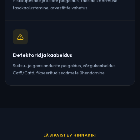
Pistikupesade ja lülitite paigaldus, faaside koormuse
tasakaalustamine, arvestitite vahetus.
Detektorid ja kaabeldus
Suitsu- ja gaasiandurite paigaldus, võrgukaabeldus
Cat5/Cat6, fikseeritud seadmete ühendamine.
LÄBIPAISTEV HINNAKIRI