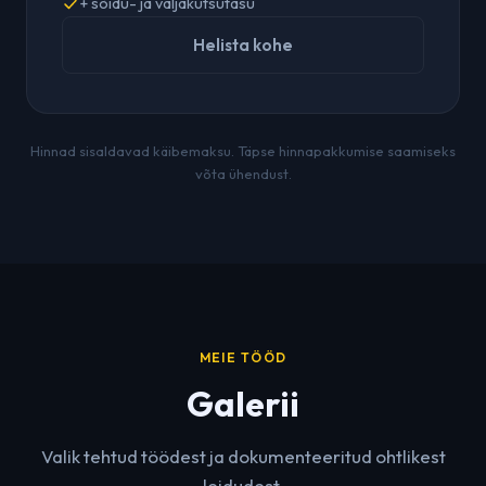
+ sõidu- ja väljakutsutasu
Helista kohe
Hinnad sisaldavad käibemaksu. Täpse hinnapakkumise saamiseks
võta ühendust.
MEIE TÖÖD
Galerii
Valik tehtud töödest ja dokumenteeritud ohtlikest
leidudest.